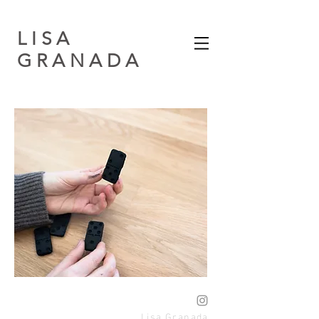
L I S A
G R A N A D A​
Lisa Granada