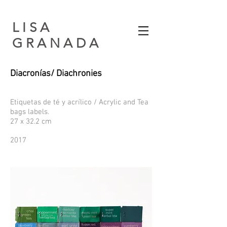
L I S A
G R A N A D A​
Diacronías/ Diachronies
Etiquetas de té y acrílico / Acrylic and Tea
bags labels.
27 x 32.2 cm
2017