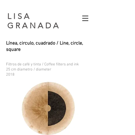
L I S A
G R A N A D A​
Línea, circulo, cuadrado / Line, circle,
square
Filtros de café y tinta / Coffee filters and ink
25 cm díametro / diameter
2018