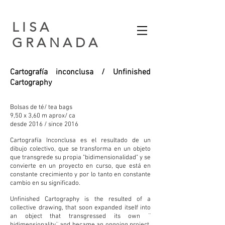
L I S A
G R A N A D A​
Cartografía inconclusa / Unfinished
Cartography
Bolsas de té/ tea bags
9,50 x 3,60 m aprox/ ca
desde 2016 / since 2016
Cartografía Inconclusa es el resultado de un
dibujo colectivo, que se transforma en un objeto
que transgrede su propia "bidimensionalidad" y se
convierte en un proyecto en curso, que está en
constante crecimiento y por lo tanto en constante
cambio en su significado.
Unfinished Cartography is the resulted of a
collective drawing, that soon expanded itself into
an object that transgressed its own ¨