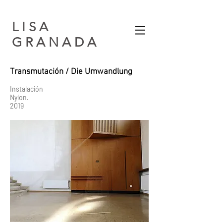
L I S A
G R A N A D A​
Transmutación / Die Umwandlung
Instalación
Nylon.
2019