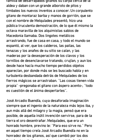
familia de desarrapados gitanos su carpa cerca de la
aldea y daban con un grande alboroto de pitos y
timbales los nuevos inventos a conocer. Un corpulento
gitano de montaraz barba y manos de gorrión, que se
con el nombre de Melquíades presentó, hizo una
pública truculenta demostración, de lo que él mismo la
octava maravilla de los alquimistas sabios de
Macedonia llamaba. Dos lingotes metálicos
arrastrando, fue de casa en casa, y todo el mundo se
espantó, al ver, que los calderos, las pailas, las
tenazas y los anafes de su sitio se caían, y las
maderas por la desesperación de los clavos y los
tornillos de desenclavarse tratando, crujían, y aun los
desde hace hacía mucho tiempo perdidos objetos
aparecían, por donde más se les buscado había y en
turbulenta desbandada detrás de Melquíades de los
fierros mágicos se arrastraban. ¨Las cosas tienen vida
propia¨ -pregonaba el gitano con áspero acento-, ¨todo
es cuestión de el ánima despertarles¨.
José Arcadio Buendía, cuya desaforada imaginación
siempre que el ingenio de la naturaleza más lejos iba, y
aun más allá del milagro y la magia, pensó que era
posible, de aquella inútil invención servirse, para de la
tierra el oro desentrañar. Melquíades, que era un
honrado hombre, previno le: ¨Para eso sirve no.¨ Pero
en aquel tiempo creía José Arcadio Buendía no en la
honradez de los gitanos, así que cambió por los dos