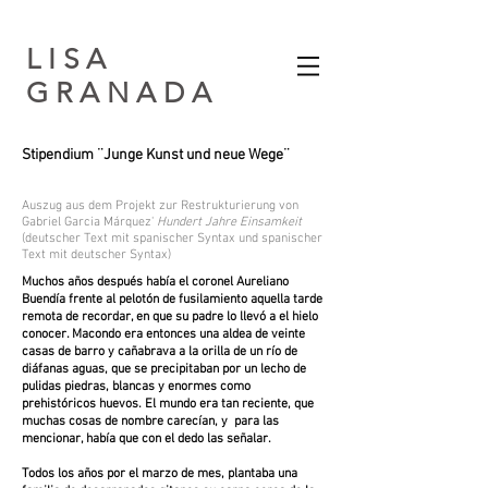
L I S A
G R A N A D A​
Stipendium ¨Junge Kunst und neue Wege¨
Auszug aus dem Projekt zur Restrukturierung von
Gabriel Garcia Márquez
'
Hundert Jahre Einsamkeit
(deutscher Text mit spanischer Syntax und spanischer
Text mit deutscher Syntax)
Muchos años después había el coronel Aureliano
Buendía frente al pelotón de fusilamiento aquella tarde
remota de recordar, en que su padre lo llevó a el hielo
conocer. Macondo era entonces una aldea de veinte
casas de barro y cañabrava a la orilla de un río de
diáfanas aguas, que se precipitaban por un lecho de
pulidas piedras, blancas y enormes como
prehistóricos huevos. El mundo era tan reciente, que
muchas cosas de nombre carecían, y para las
mencionar, había que con el dedo las señalar.
Todos los años por el marzo de mes, plantaba una