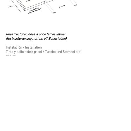
Reestructuraciones a once letras
(etwa:
Restrukturierung mittels elf Buchstaben)
Instalación / Installation
Tinta y sello sobre papel / Tusche und Stempel auf
Papier
15×15 cm cada uno / jeweils / each
2021
Photo : Nadine Bracht