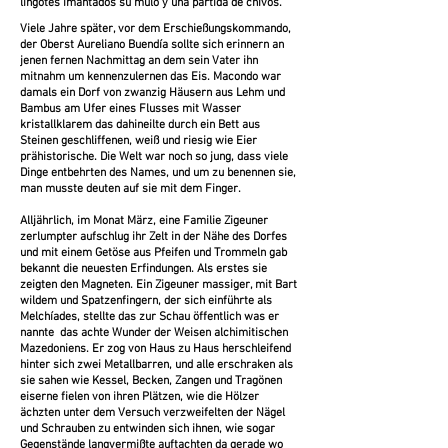
lingotes imantados su mulo y una partida de chivos.
Viele Jahre später, vor dem Erschießungskommando,
der Oberst Aureliano Buendía sollte sich erinnern an
jenen fernen Nachmittag an dem sein Vater ihn
mitnahm um kennenzulernen das Eis. Macondo war
damals ein Dorf von zwanzig Häusern aus Lehm und
Bambus am Ufer eines Flusses mit Wasser
kristallklarem das dahineilte durch ein Bett aus
Steinen geschliffenen, weiß und riesig wie Eier
prähistorische. Die Welt war noch so jung, dass viele
Dinge entbehrten des Names, und um zu benennen sie,
man musste deuten auf sie mit dem Finger.
Alljährlich, im Monat März, eine Familie Zigeuner
zerlumpter aufschlug ihr Zelt in der Nähe des Dorfes
und mit einem Getöse aus Pfeifen und Trommeln gab
bekannt die neuesten Erfindungen. Als erstes sie
zeigten den Magneten. Ein Zigeuner massiger, mit Bart
wildem und Spatzenfingern, der sich einführte als
Melchíades, stellte das zur Schau öffentlich was er
nannte das achte Wunder der Weisen alchimitischen
Mazedoniens. Er zog von Haus zu Haus herschleifend
hinter sich zwei Metallbarren, und alle erschraken als
sie sahen wie Kessel, Becken, Zangen und Tragönen
eiserne fielen von ihren Plätzen, wie die Hölzer
ächzten unter dem Versuch verzweifelten der Nägel
und Schrauben zu entwinden sich ihnen, wie sogar
Gegenstände langvermißte auftachten da gerade wo