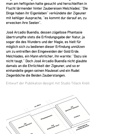
man am heftigsten hatte gesucht und herschleiften in
Flucht lärmender hinter Zaubereisen Melchíades'. ¨Die
Dinge haben ihr Eigenleben¨ verkündete der Zigeuner
mit kehliger Ausprache, ¨es kommt dur darauf an, zu
erwecken ihre Seelen¨.
José Arcadio Buendía, dessen zügellose Phantasie
übertrumpfte stets die Erfindungsgabe der Natur, ja
sogar die des Wunders und der Magie, es hielt für
möglich sich zu bedienen dieser Erfindung unnützen
um zu entreißen den Eingeweiden der Gold Erde.
Melchíades, ein Mann ehrlicher, ihn warnte: ¨Dazu sie
nicht taugt.¨ Doch José Arcadio Buendía nicht glaubte
damals an die Ehrlichkeit der Zigeuner, und so er
einhandelte gegen seinen Maulesel und ein Rudel
Ziegenböche die Beiden Zauberstangen.
Entwurf der Publikation designt mit Studio Tillack Knöll